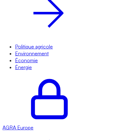
Politique agricole
Environnement
Économie
Énergie
AGRA
Europe