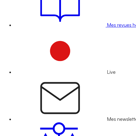
Mes revues 
Live
Mes newslett