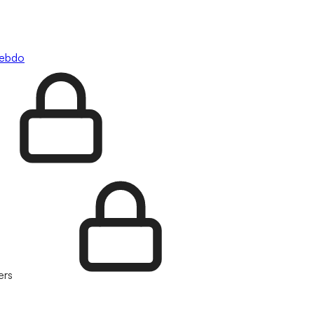
hebdo
ers