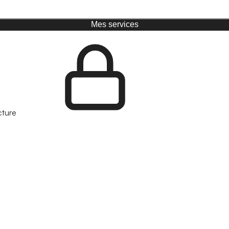
Mes services
cture