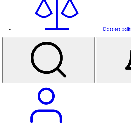
Dossiers poli