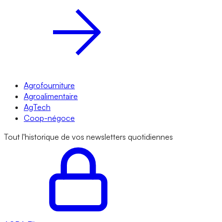
Agrofourniture
Agroalimentaire
AgTech
Coop-négoce
Tout l'historique de vos newsletters quotidiennes