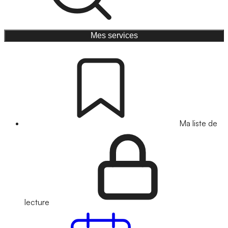
Mes services
Ma liste de
lecture