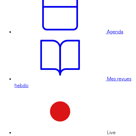
Agenda
Mes revues
hebdo
Live