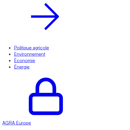
Politique agricole
Environnement
Économie
Énergie
AGRA
Europe