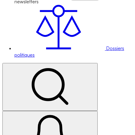
newsletters
Dossiers
politiques