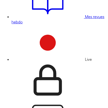
Mes revues
hebdo
Live