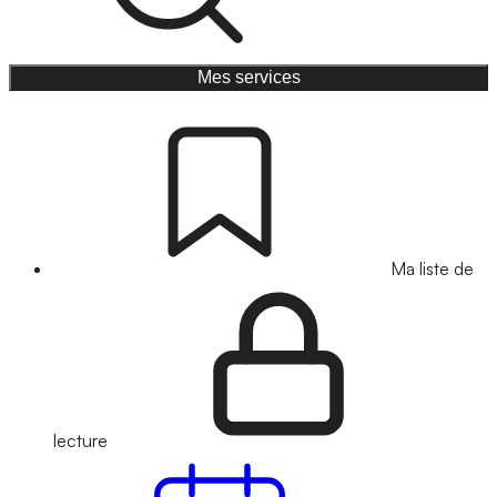
Mes services
Ma liste de
lecture