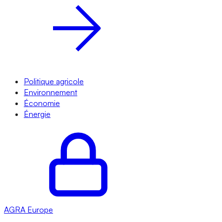
Politique agricole
Environnement
Économie
Énergie
AGRA
Europe