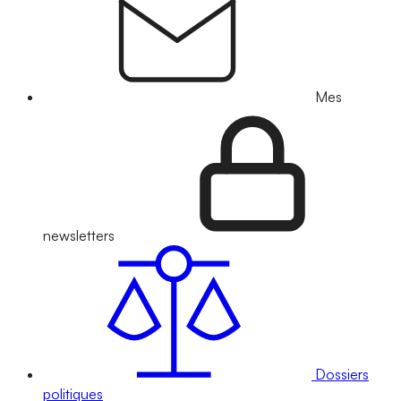
Mes
newsletters
Dossiers
politiques