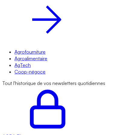
Agrofourniture
Agroalimentaire
AgTech
Coop-négoce
Tout l'historique de vos newsletters quotidiennes