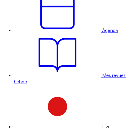
Agenda
Mes revues
hebdo
Live