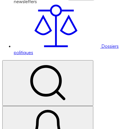
newsletters
Dossiers
politiques