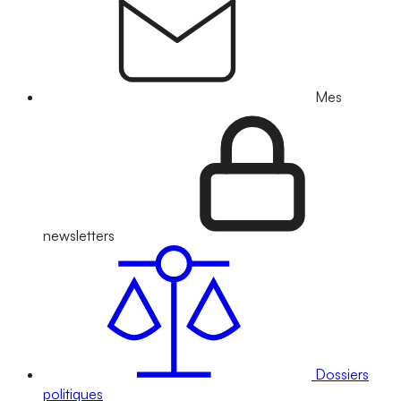
Mes
newsletters
Dossiers
politiques