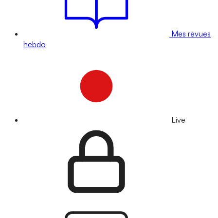
Mes revues
hebdo
Live