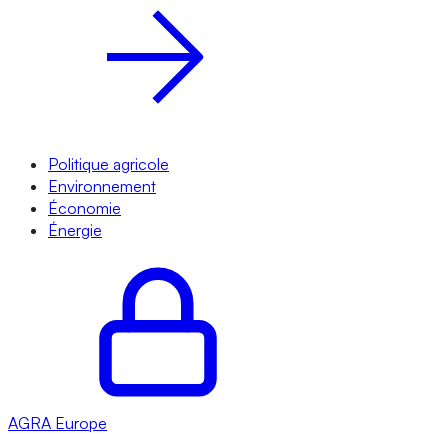
Politique agricole
Environnement
Économie
Énergie
AGRA
Europe