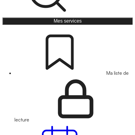
Mes services
Ma liste de
lecture