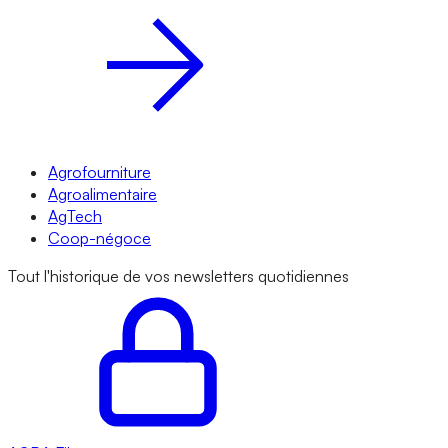
Agrofourniture
Agroalimentaire
AgTech
Coop-négoce
Tout l'historique de vos newsletters quotidiennes