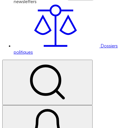
newsletters
Dossiers
politiques