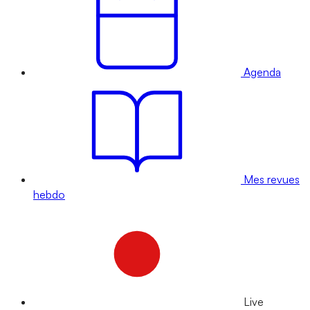
Agenda
Mes revues
hebdo
Live