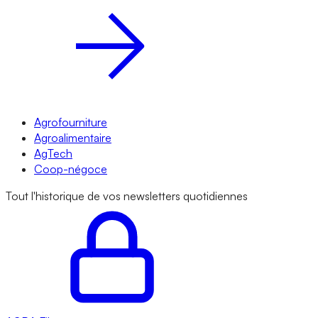
Agrofourniture
Agroalimentaire
AgTech
Coop-négoce
Tout l'historique de vos newsletters quotidiennes