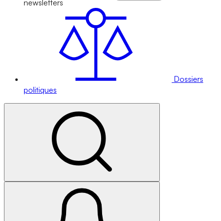
newsletters
Dossiers
politiques