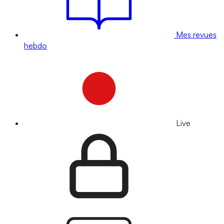
Mes revues
hebdo
Live