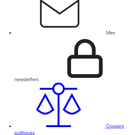
Mes
newsletters
Dossiers
politiques