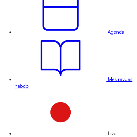
Agenda
Mes revues
hebdo
Live