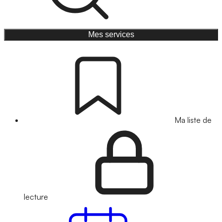
Mes services
Ma liste de
lecture