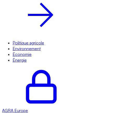
Politique agricole
Environnement
Économie
Énergie
AGRA
Europe