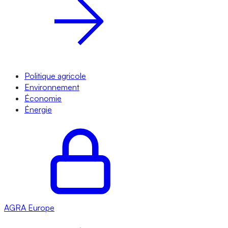
Politique agricole
Environnement
Économie
Énergie
AGRA
Europe