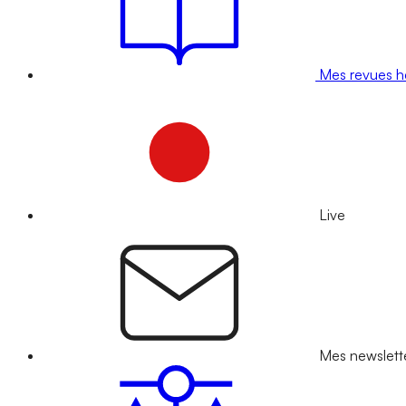
Mes revues 
Live
Mes newslett