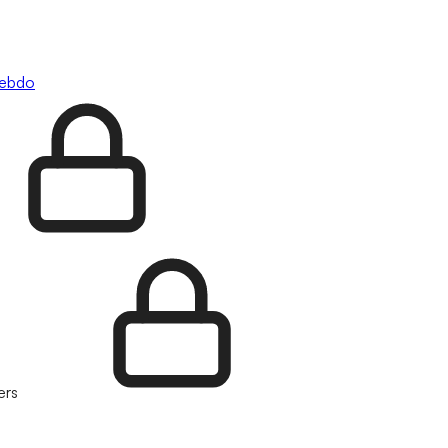
hebdo
ers