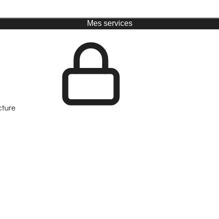
Mes services
cture