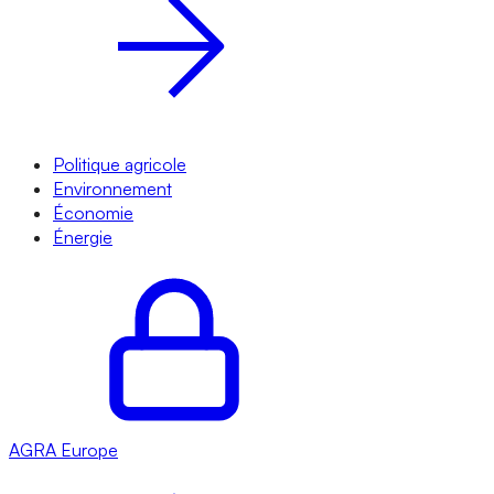
Politique agricole
Environnement
Économie
Énergie
AGRA
Europe