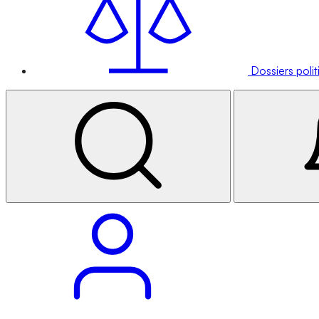
Dossiers poli