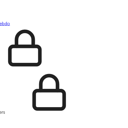
hebdo
ers