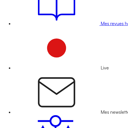
Mes revues 
Live
Mes newslett