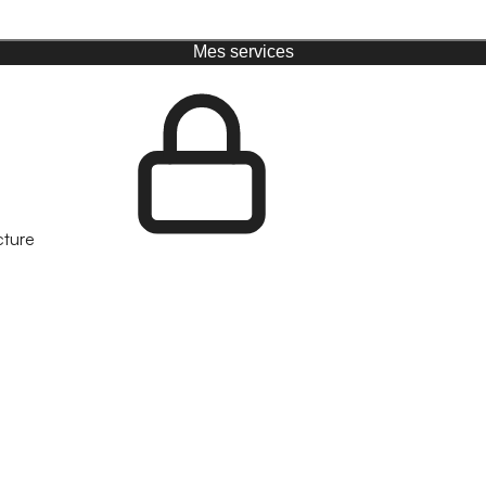
Mes services
cture