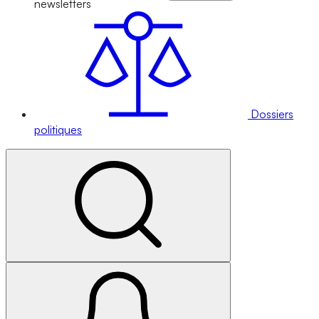
newsletters
Dossiers
politiques