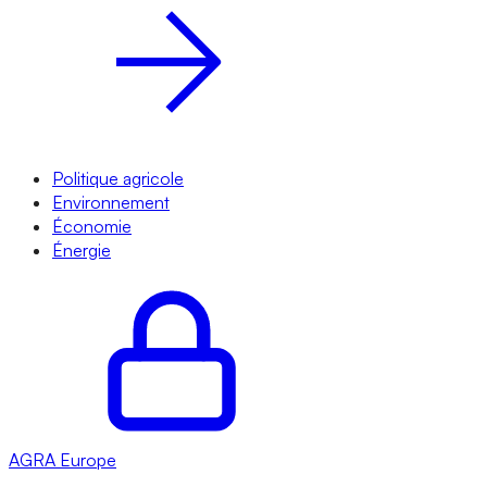
Politique agricole
Environnement
Économie
Énergie
AGRA
Europe