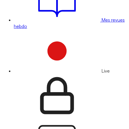
Mes revues
hebdo
Live