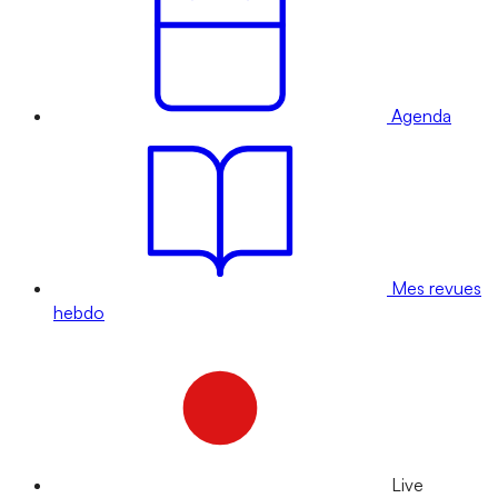
Agenda
Mes revues
hebdo
Live