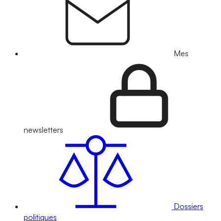
Mes
newsletters
Dossiers
politiques