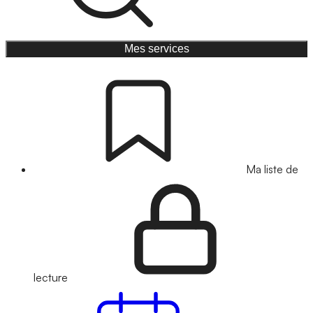
Mes services
Ma liste de
lecture