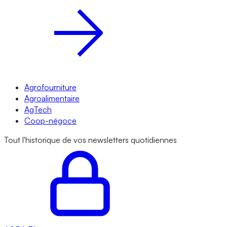
Agrofourniture
Agroalimentaire
AgTech
Coop-négoce
Tout l'historique de vos newsletters quotidiennes