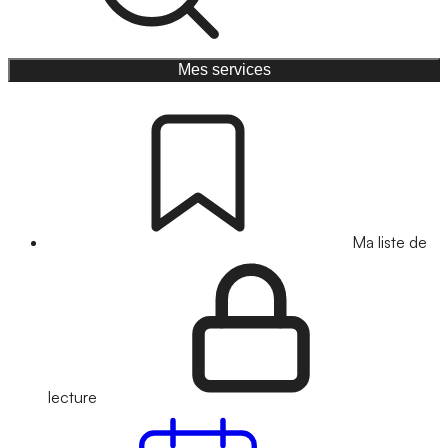
Mes services
Ma liste de
lecture