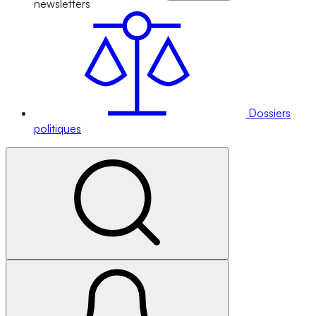
newsletters
Dossiers
politiques