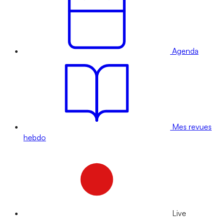
Agenda
Mes revues
hebdo
Live