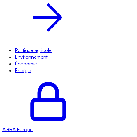
Politique agricole
Environnement
Économie
Énergie
AGRA
Europe