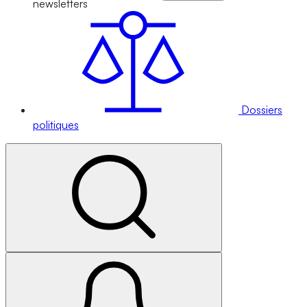
newsletters
Dossiers
politiques