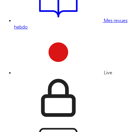
Mes revues
hebdo
Live