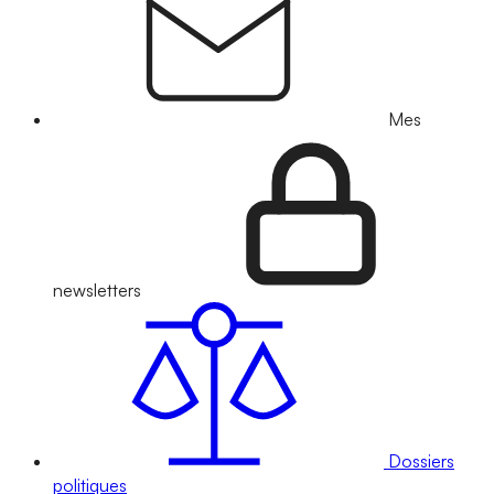
Mes
newsletters
Dossiers
politiques