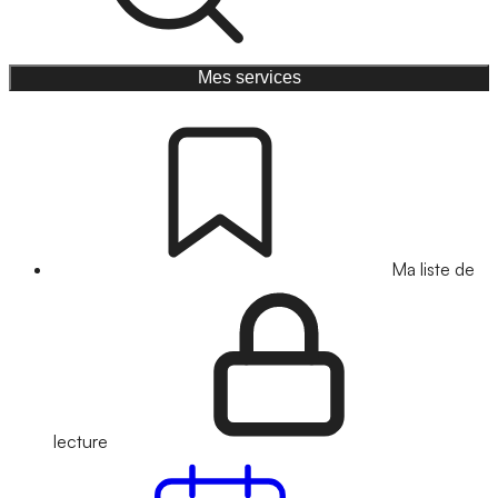
Mes services
Ma liste de
lecture