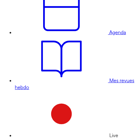
Agenda
Mes revues
hebdo
Live