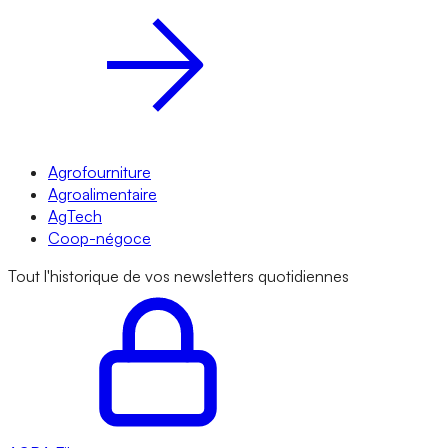
Agrofourniture
Agroalimentaire
AgTech
Coop-négoce
Tout l'historique de vos newsletters quotidiennes