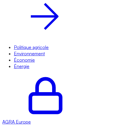
Politique agricole
Environnement
Économie
Énergie
AGRA
Europe