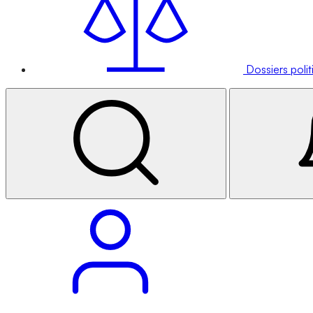
Dossiers poli