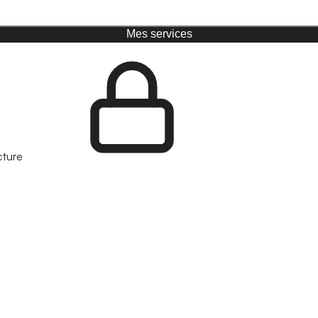
Mes services
cture