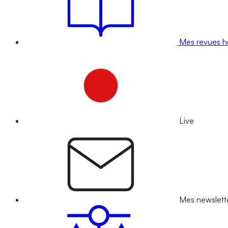
Mes revues 
Live
Mes newslett