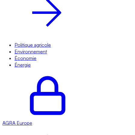
Politique agricole
Environnement
Économie
Énergie
AGRA
Europe