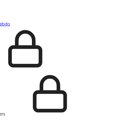
hebdo
ers