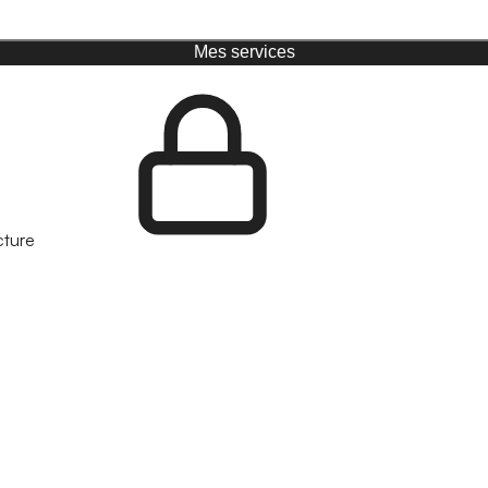
Mes services
cture