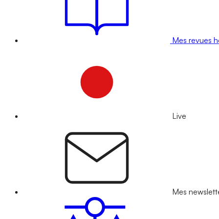
Mes revues 
Live
Mes newslett