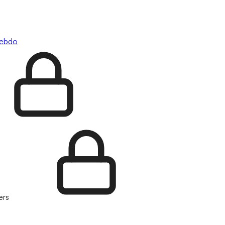
hebdo
ers