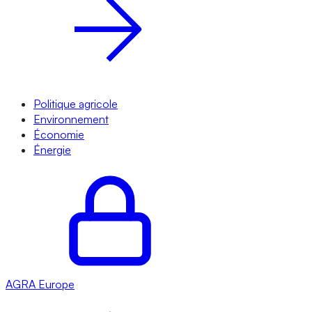
Politique agricole
Environnement
Économie
Énergie
AGRA
Europe