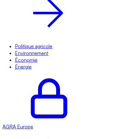
Politique agricole
Environnement
Économie
Énergie
AGRA
Europe