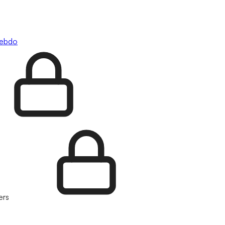
hebdo
ers