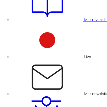
Mes revues 
Live
Mes newslett