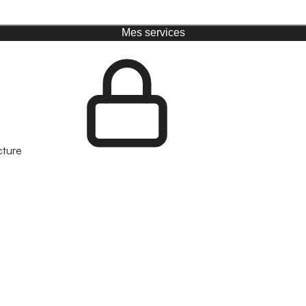
Mes services
cture