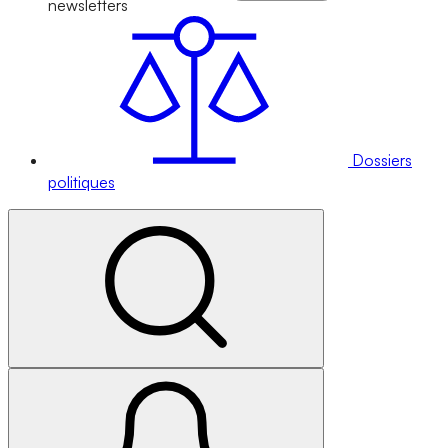
newsletters
Dossiers
politiques