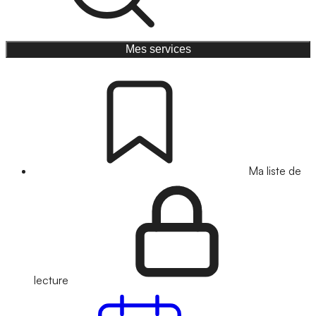
Mes services
Ma liste de
lecture