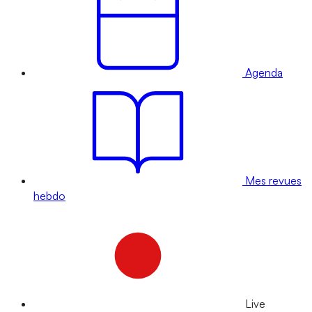
Agenda
Mes revues
hebdo
Live