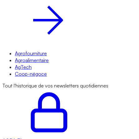
Agrofourniture
Agroalimentaire
AgTech
Coop-négoce
Tout l'historique de vos newsletters quotidiennes