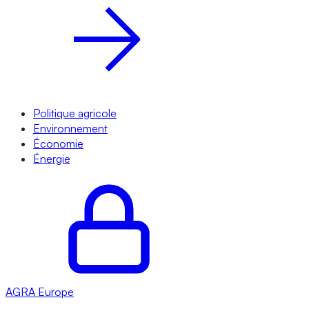
Politique agricole
Environnement
Économie
Énergie
AGRA
Europe