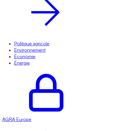
Politique agricole
Environnement
Économie
Énergie
AGRA
Europe