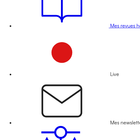
Mes revues 
Live
Mes newslett