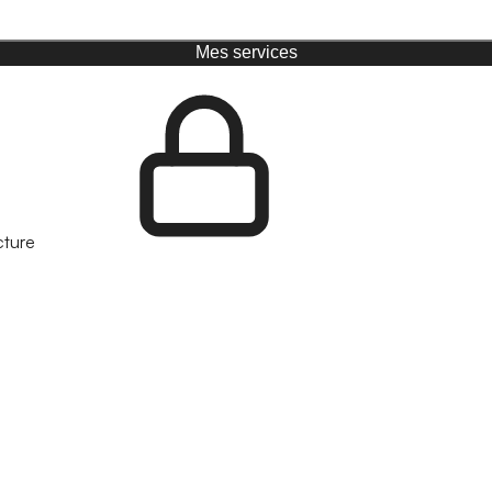
Mes services
cture