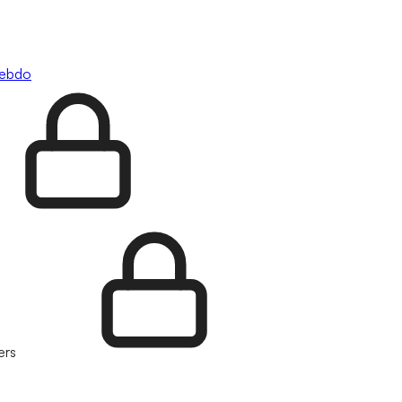
hebdo
ers