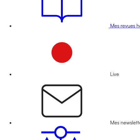
Mes revues 
Live
Mes newslett