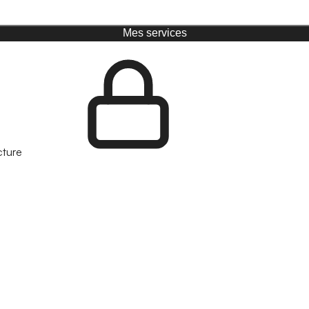
Mes services
cture