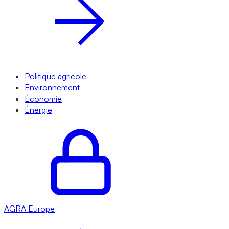
Politique agricole
Environnement
Économie
Énergie
AGRA
Europe