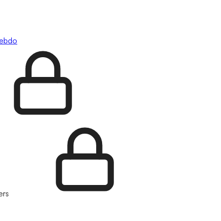
hebdo
ers