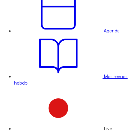
Agenda
Mes revues
hebdo
Live