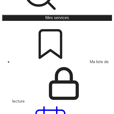
Mes services
Ma liste de
lecture