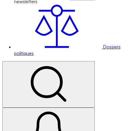
newsletters
Dossiers
politiques