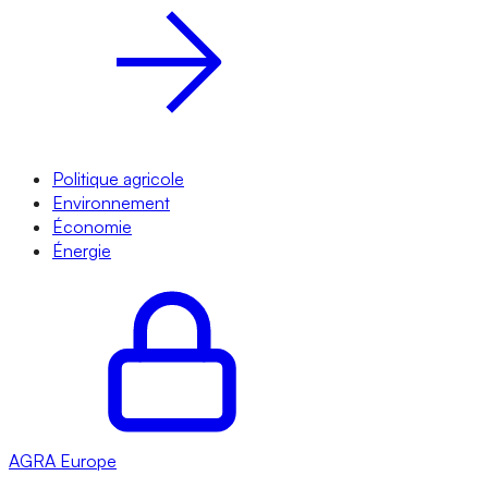
Politique agricole
Environnement
Économie
Énergie
AGRA
Europe