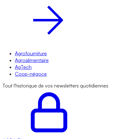
Agrofourniture
Agroalimentaire
AgTech
Coop-négoce
Tout l'historique de vos newsletters quotidiennes