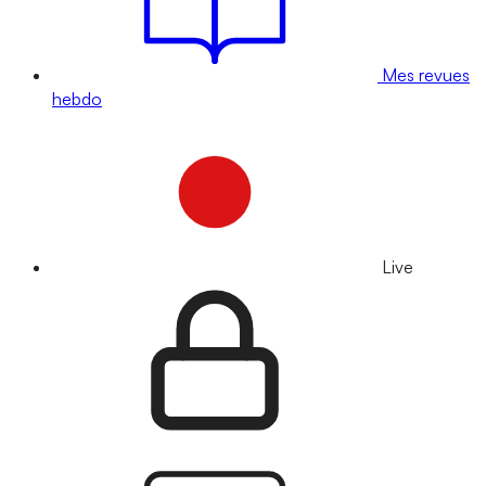
Mes revues
hebdo
Live