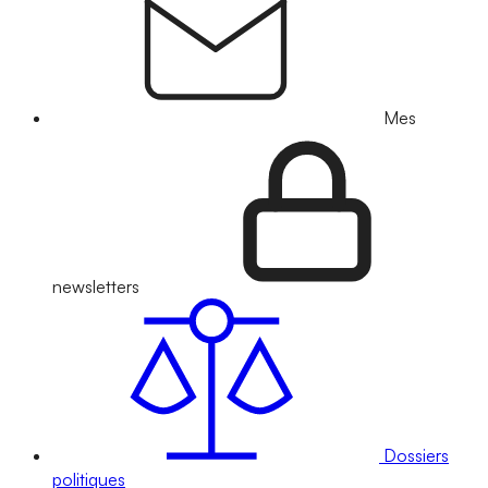
Mes
newsletters
Dossiers
politiques