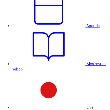
Agenda
Mes revues
hebdo
Live