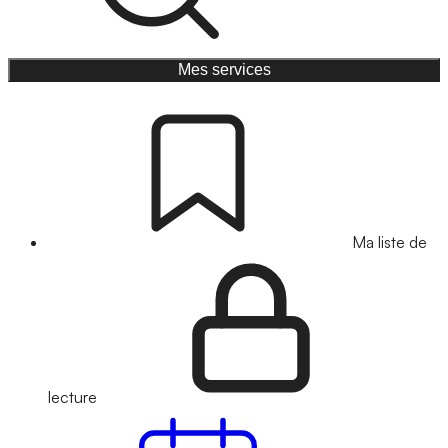
Mes services
Ma liste de
lecture