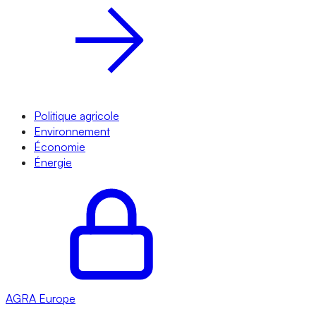
Politique agricole
Environnement
Économie
Énergie
AGRA
Europe