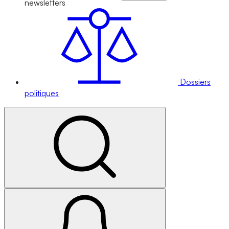
newsletters
Dossiers
politiques