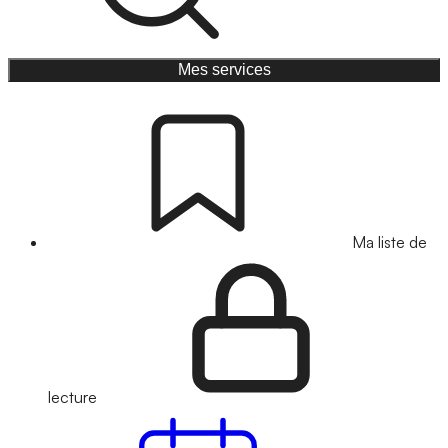
Mes services
Ma liste de
lecture