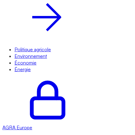
Politique agricole
Environnement
Économie
Énergie
AGRA
Europe