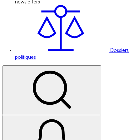
newsletters
Dossiers
politiques