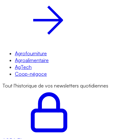
Agrofourniture
Agroalimentaire
AgTech
Coop-négoce
Tout l'historique de vos newsletters quotidiennes