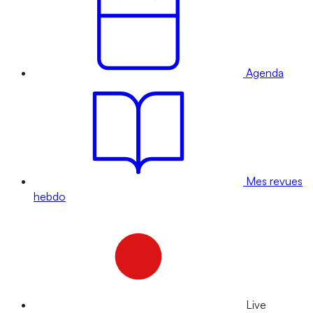
Agenda
Mes revues
hebdo
Live