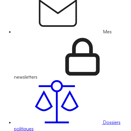
Mes
newsletters
Dossiers
politiques