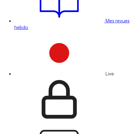
Mes revues
hebdo
Live