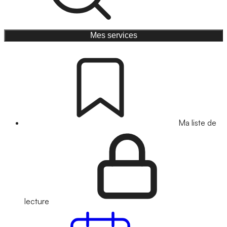
Mes services
Ma liste de
lecture