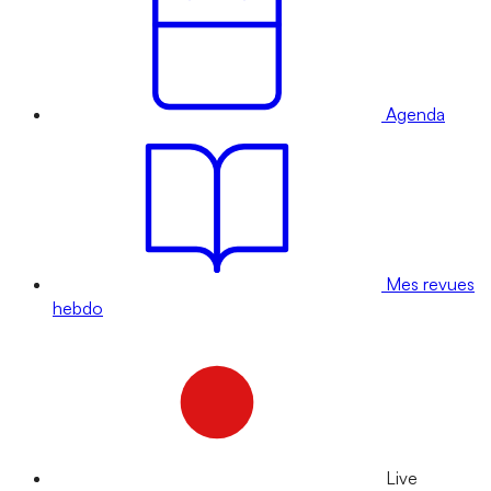
Agenda
Mes revues
hebdo
Live