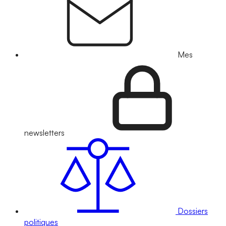
Mes
newsletters
Dossiers
politiques