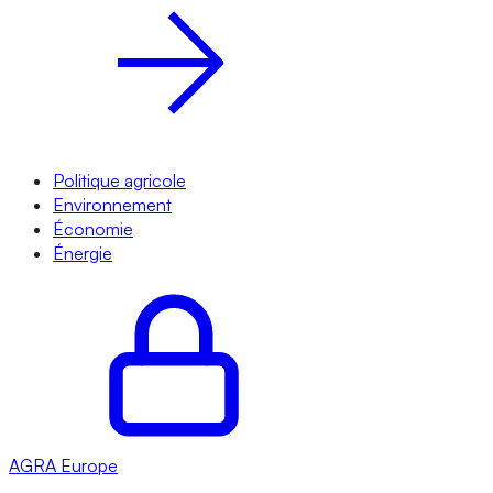
Politique agricole
Environnement
Économie
Énergie
AGRA
Europe