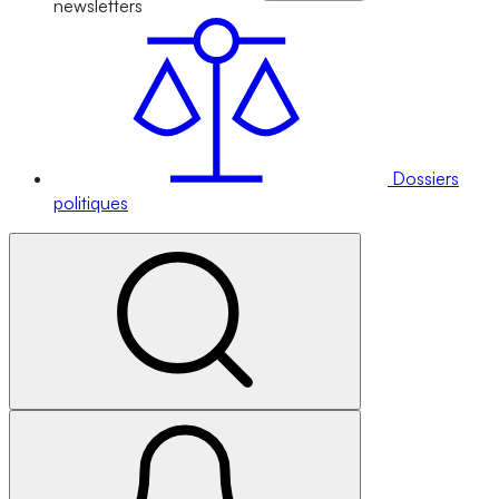
newsletters
Dossiers
politiques