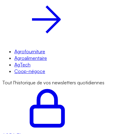
Agrofourniture
Agroalimentaire
AgTech
Coop-négoce
Tout l'historique de vos newsletters quotidiennes