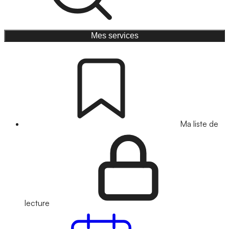
Mes services
Ma liste de
lecture