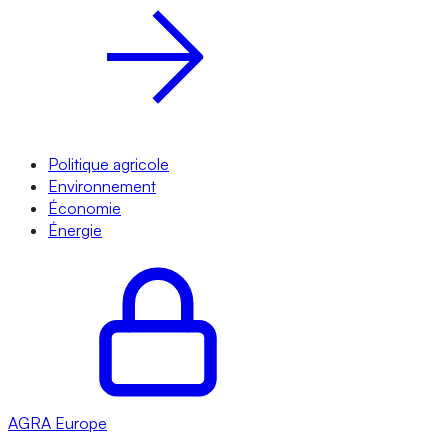
Politique agricole
Environnement
Économie
Énergie
AGRA
Europe