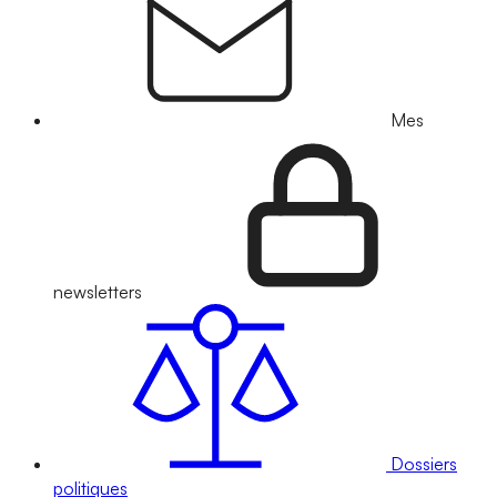
Mes
newsletters
Dossiers
politiques