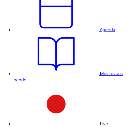
Agenda
Mes revues
hebdo
Live