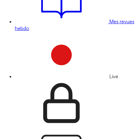
Mes revues
hebdo
Live