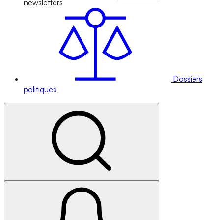
newsletters
Dossiers
politiques