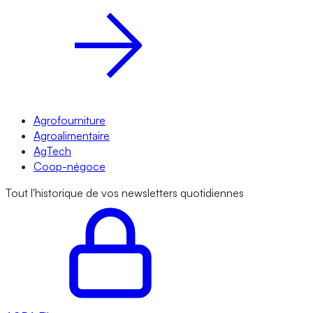
Agrofourniture
Agroalimentaire
AgTech
Coop-négoce
Tout l'historique de vos newsletters quotidiennes