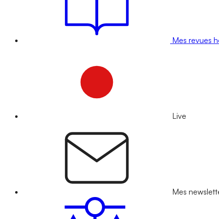
Mes revues 
Live
Mes newslett