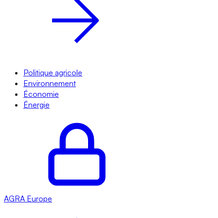
Politique agricole
Environnement
Économie
Énergie
AGRA
Europe