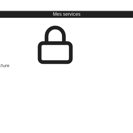
Mes services
cture