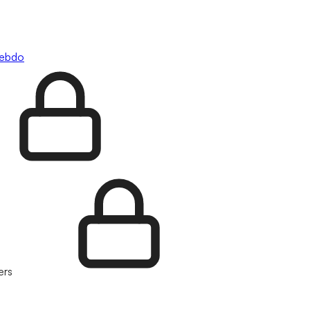
hebdo
ers