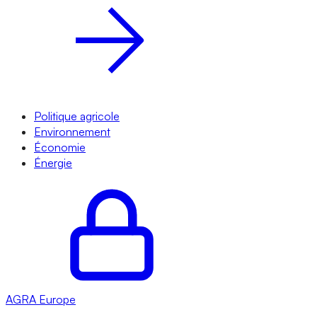
Politique agricole
Environnement
Économie
Énergie
AGRA
Europe