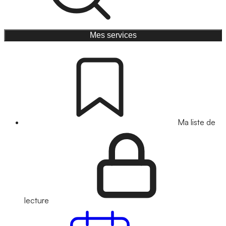
Mes services
Ma liste de
lecture