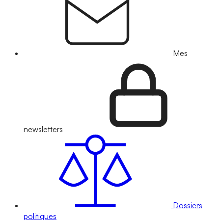
Mes
newsletters
Dossiers
politiques