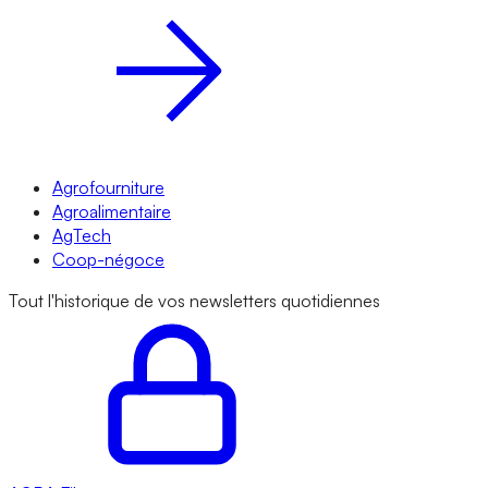
Agrofourniture
Agroalimentaire
AgTech
Coop-négoce
Tout l'historique de vos newsletters quotidiennes