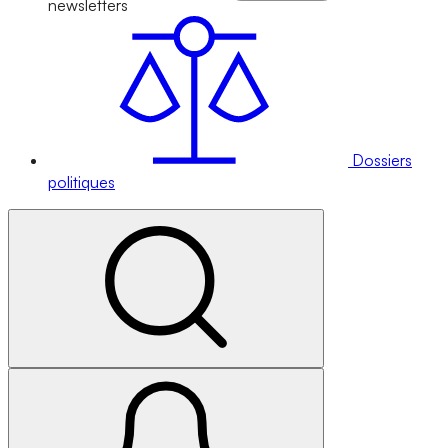
newsletters
Dossiers
politiques