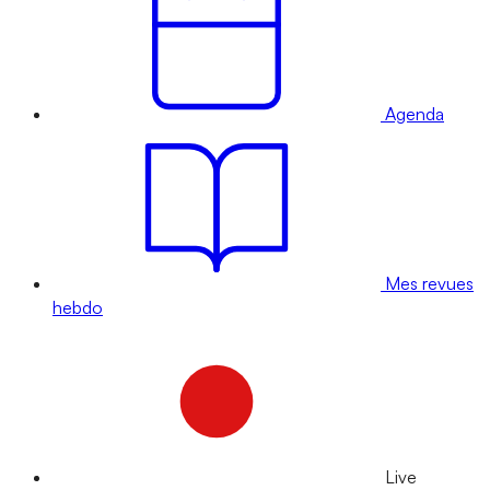
Agenda
Mes revues
hebdo
Live