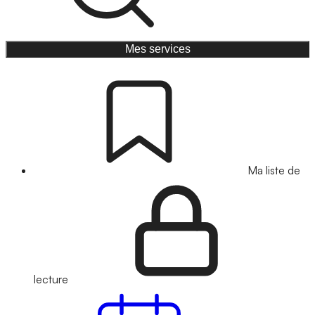
Mes services
Ma liste de
lecture