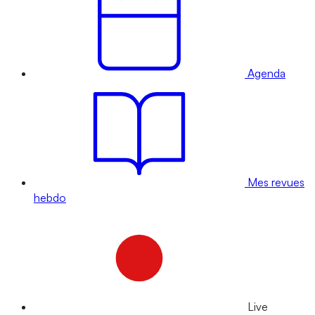
Agenda
Mes revues
hebdo
Live