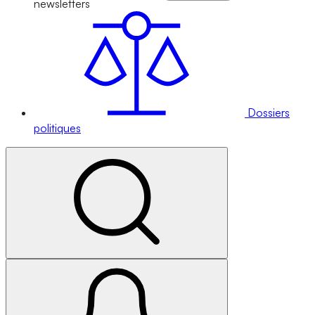
newsletters
Dossiers
politiques