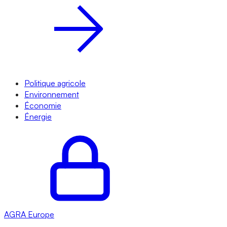
Politique agricole
Environnement
Économie
Énergie
AGRA
Europe