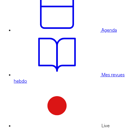
Agenda
Mes revues
hebdo
Live