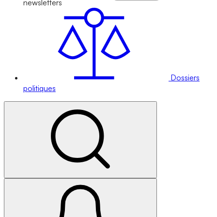
newsletters
Dossiers
politiques