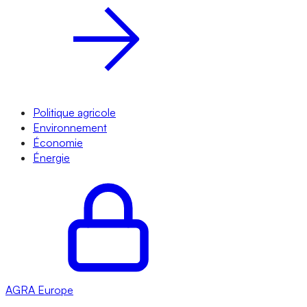
Politique agricole
Environnement
Économie
Énergie
AGRA
Europe