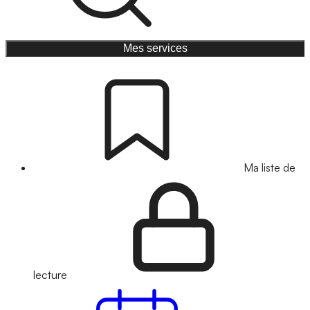
Mes services
Ma liste de
lecture