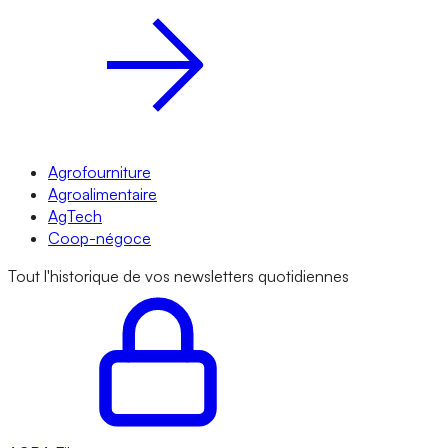
Agrofourniture
Agroalimentaire
AgTech
Coop-négoce
Tout l'historique de vos newsletters quotidiennes