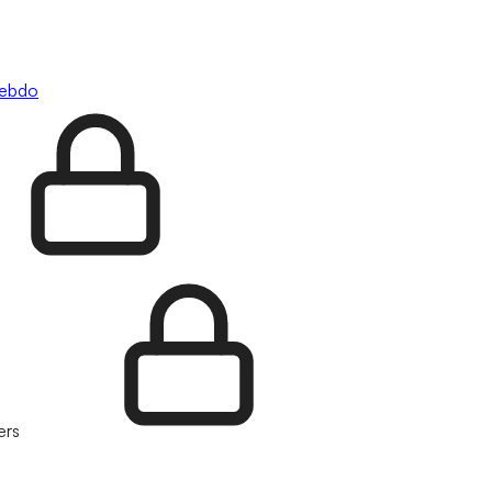
hebdo
ers