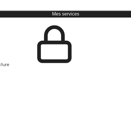
Mes services
cture