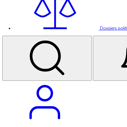
Dossiers poli