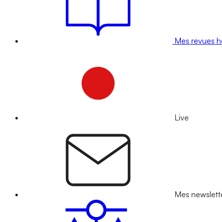
Mes revues 
Live
Mes newslett