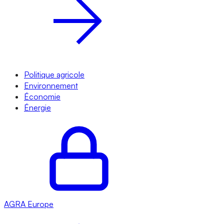
Politique agricole
Environnement
Économie
Énergie
AGRA
Europe