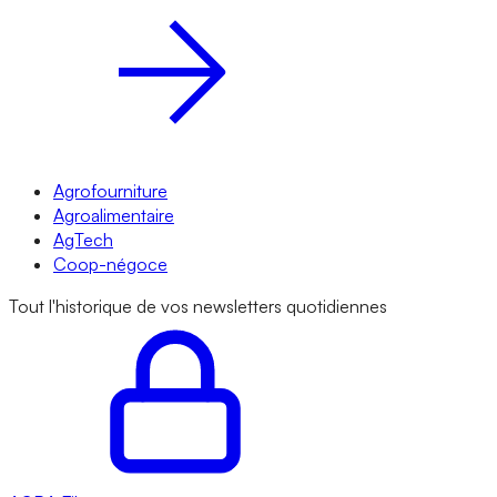
Agrofourniture
Agroalimentaire
AgTech
Coop-négoce
Tout l'historique de vos newsletters quotidiennes