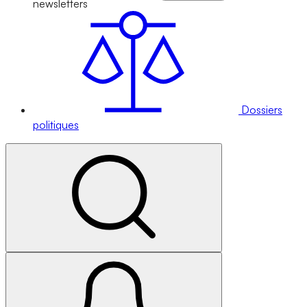
newsletters
Dossiers
politiques