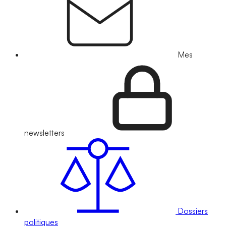
Mes
newsletters
Dossiers
politiques