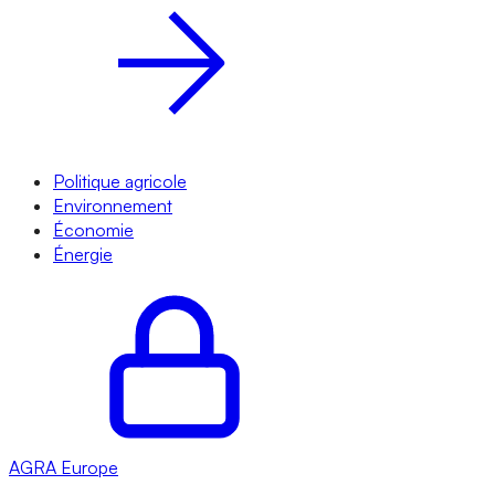
Politique agricole
Environnement
Économie
Énergie
AGRA
Europe