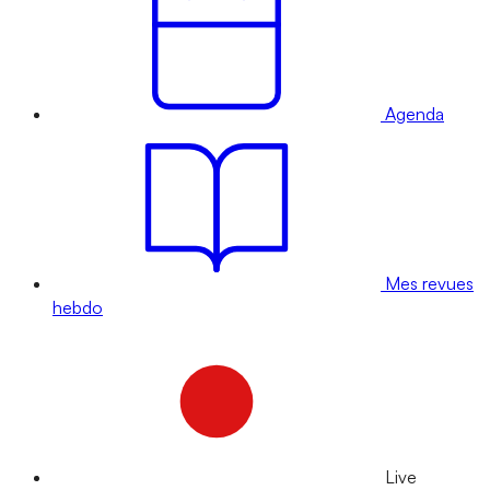
Agenda
Mes revues
hebdo
Live