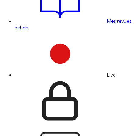
Mes revues
hebdo
Live