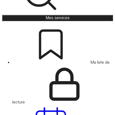
Mes services
Ma liste de
lecture