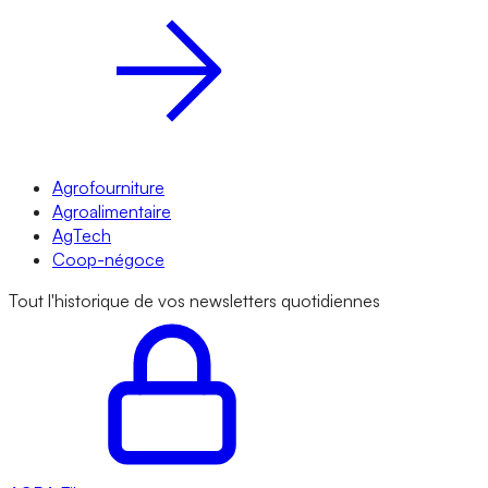
Agrofourniture
Agroalimentaire
AgTech
Coop-négoce
Tout l'historique de vos newsletters quotidiennes