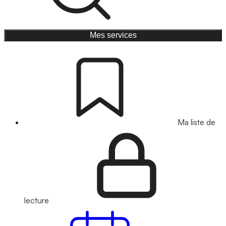
Mes services
Ma liste de
lecture