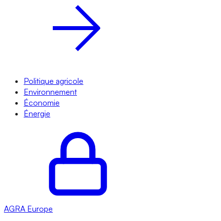
Politique agricole
Environnement
Économie
Énergie
AGRA
Europe