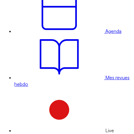
Agenda
Mes revues
hebdo
Live