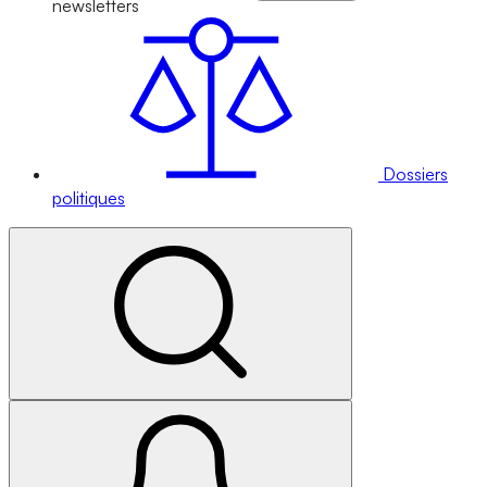
newsletters
Dossiers
politiques