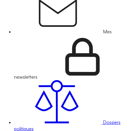
Mes
newsletters
Dossiers
politiques