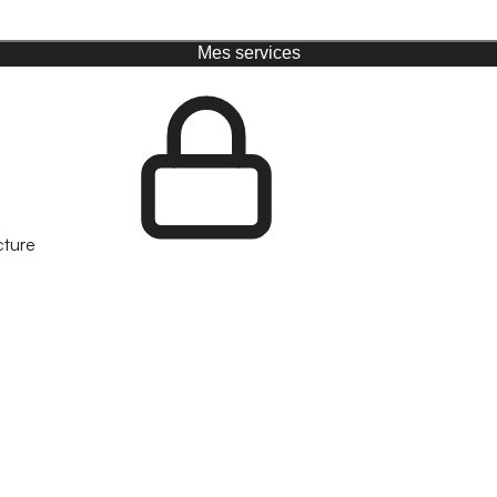
Mes services
cture