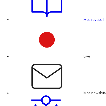
Mes revues 
Live
Mes newslett