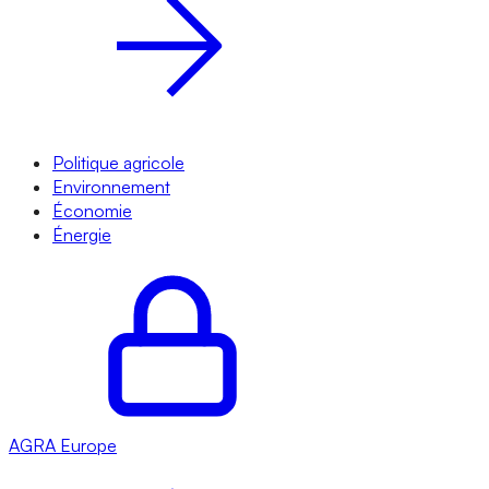
Politique agricole
Environnement
Économie
Énergie
AGRA
Europe