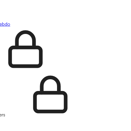
hebdo
ers