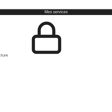
Mes services
cture