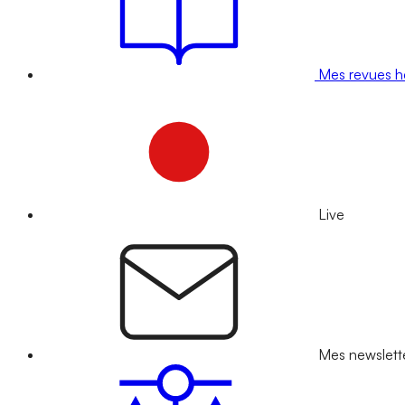
Mes revues 
Live
Mes newslett