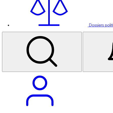
Dossiers poli