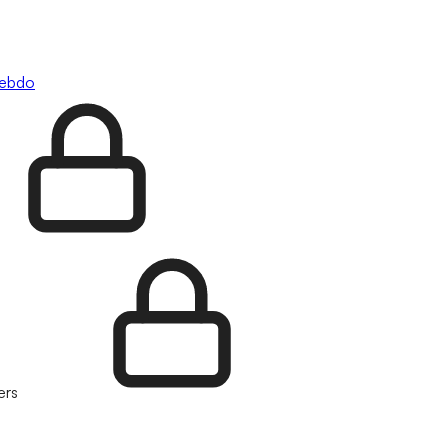
hebdo
ers