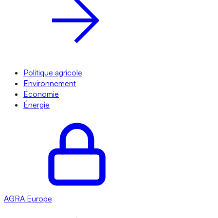
Politique agricole
Environnement
Économie
Énergie
AGRA
Europe