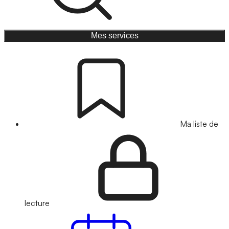
Mes services
Ma liste de
lecture