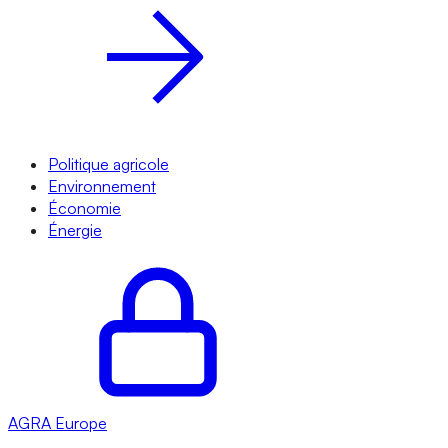
Politique agricole
Environnement
Économie
Énergie
AGRA
Europe