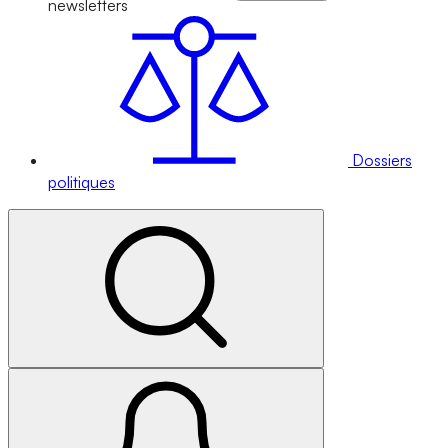
newsletters
Dossiers
politiques