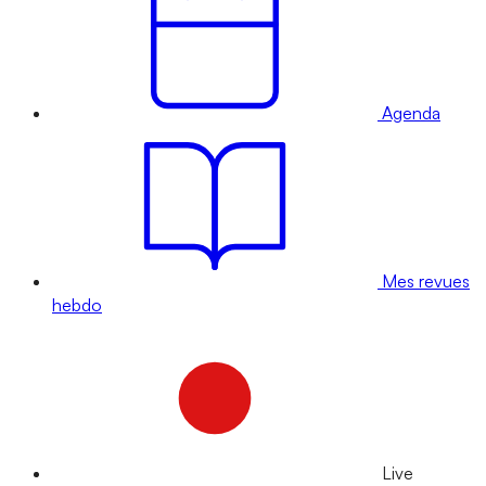
Agenda
Mes revues
hebdo
Live