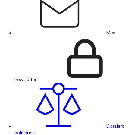
Mes
newsletters
Dossiers
politiques