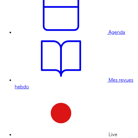
Agenda
Mes revues
hebdo
Live