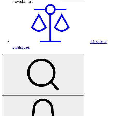
newsletters
Dossiers
politiques