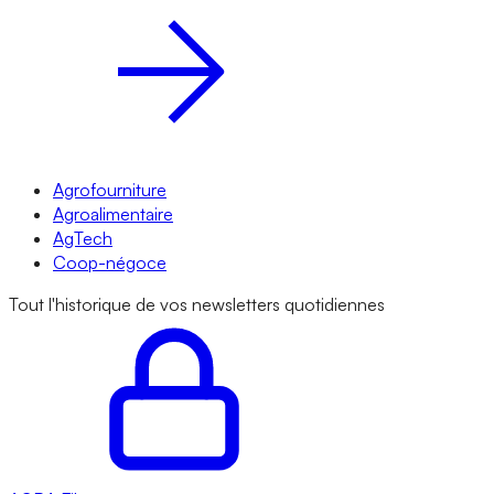
Agrofourniture
Agroalimentaire
AgTech
Coop-négoce
Tout l'historique de vos newsletters quotidiennes