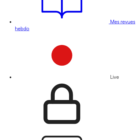
Mes revues
hebdo
Live