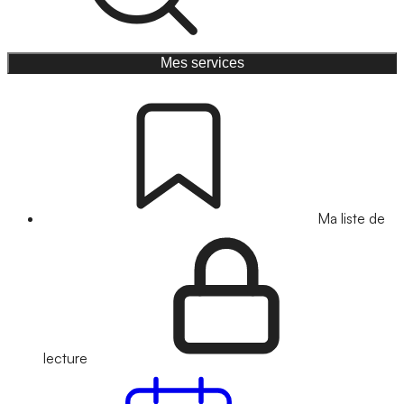
Mes services
Ma liste de
lecture