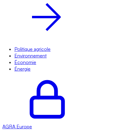
Politique agricole
Environnement
Économie
Énergie
AGRA
Europe