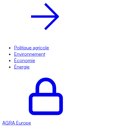
Politique agricole
Environnement
Économie
Énergie
AGRA
Europe