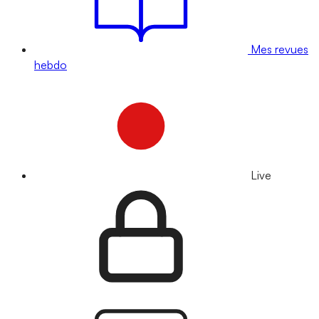
Mes revues
hebdo
Live