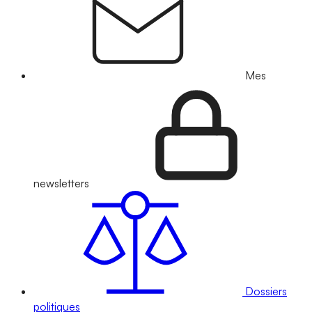
Mes
newsletters
Dossiers
politiques