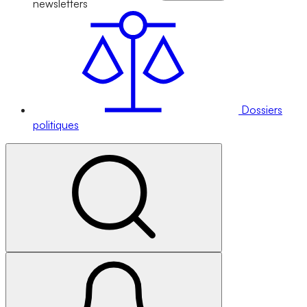
newsletters
Dossiers
politiques