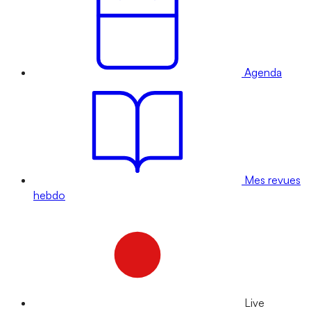
Agenda
Mes revues
hebdo
Live