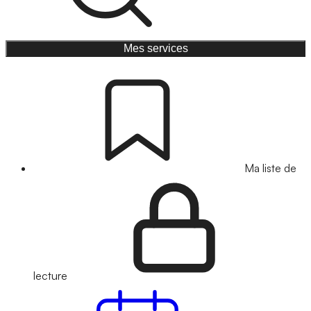
Mes services
Ma liste de
lecture