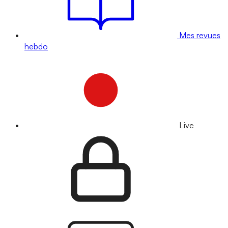
Mes revues
hebdo
Live