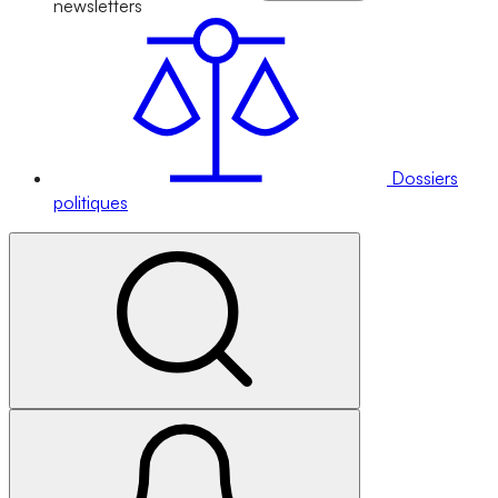
newsletters
Dossiers
politiques