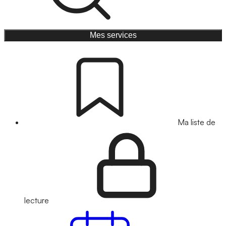
Mes services
Ma liste de
lecture