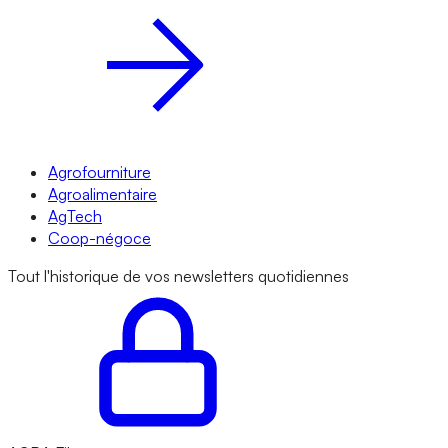
Agrofourniture
Agroalimentaire
AgTech
Coop-négoce
Tout l'historique de vos newsletters quotidiennes