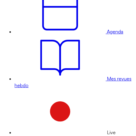
Agenda
Mes revues
hebdo
Live