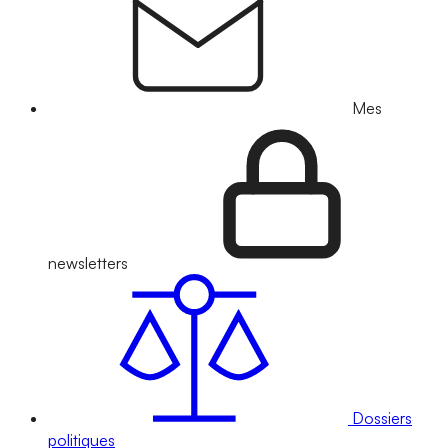
Mes
newsletters
Dossiers
politiques