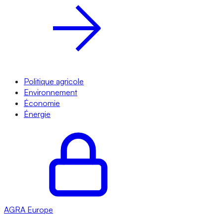
Politique agricole
Environnement
Économie
Énergie
AGRA
Europe