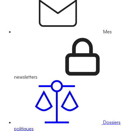
Mes
newsletters
Dossiers
politiques