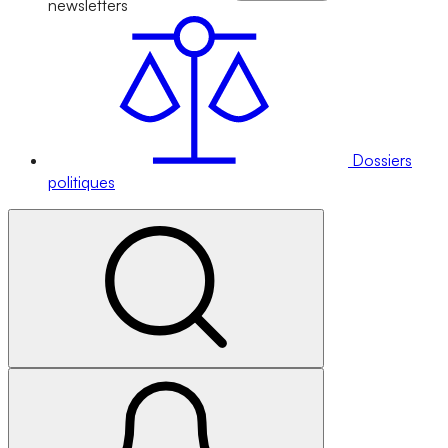
newsletters
Dossiers
politiques