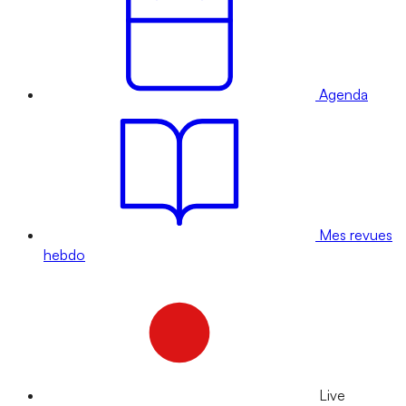
Agenda
Mes revues
hebdo
Live