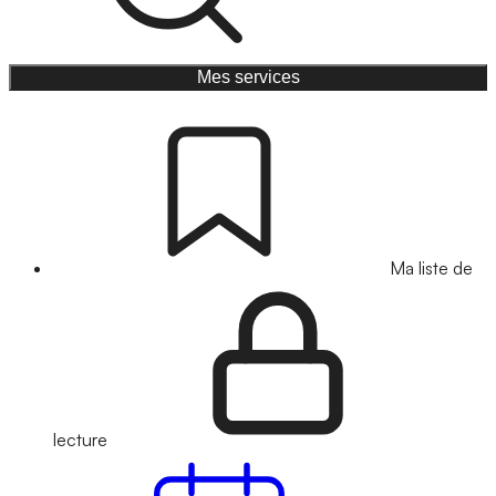
Mes services
Ma liste de
lecture