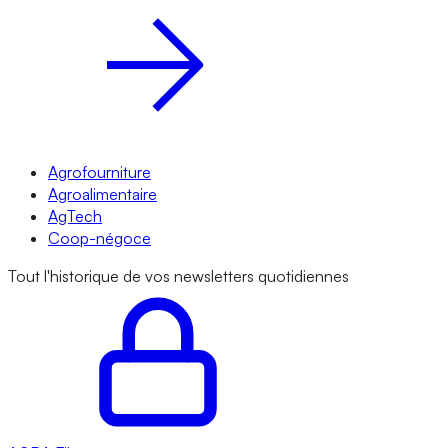
Agrofourniture
Agroalimentaire
AgTech
Coop-négoce
Tout l'historique de vos newsletters quotidiennes