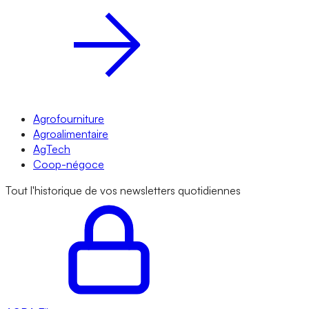
Agrofourniture
Agroalimentaire
AgTech
Coop-négoce
Tout l'historique de vos newsletters quotidiennes