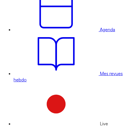
Agenda
Mes revues
hebdo
Live