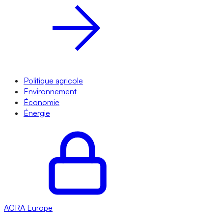
Politique agricole
Environnement
Économie
Énergie
AGRA
Europe