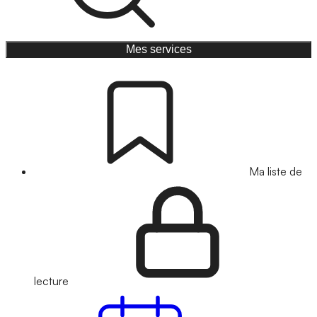
Mes services
Ma liste de
lecture