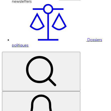
newsletters
Dossiers
politiques