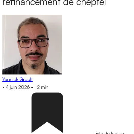
refinancement de cheptel
Yannick Groult
-
4 juin 2026
-
|
2 min
Liste de lecture