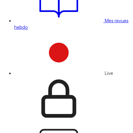
Mes revues
hebdo
Live