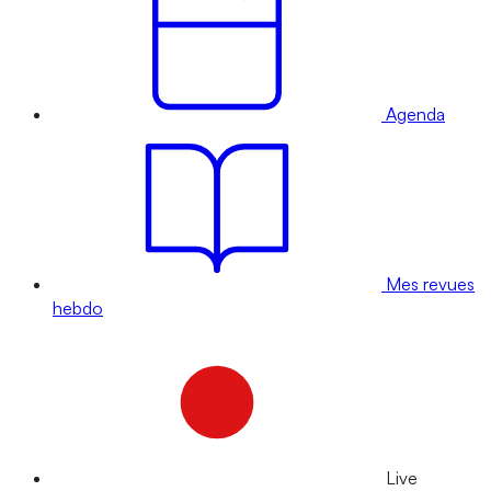
Agenda
Mes revues
hebdo
Live