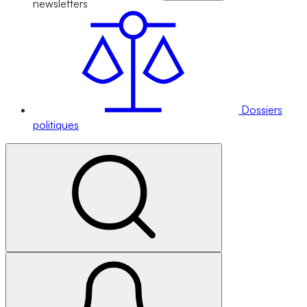
newsletters
Dossiers
politiques