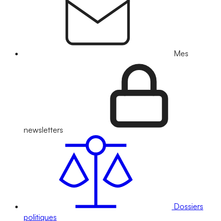
Mes
newsletters
Dossiers
politiques