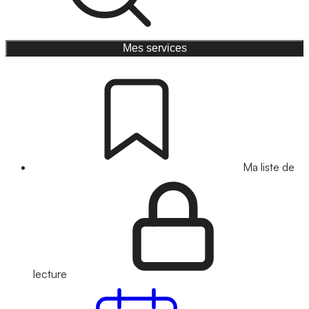
Mes services
Ma liste de
lecture