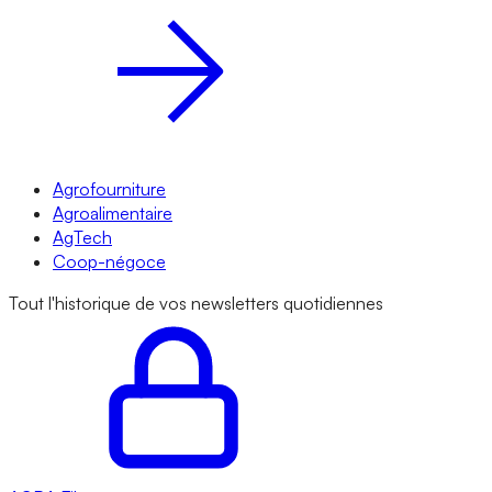
Agrofourniture
Agroalimentaire
AgTech
Coop-négoce
Tout l'historique de vos newsletters quotidiennes