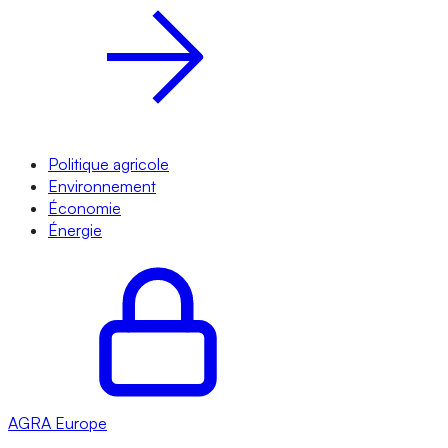
Politique agricole
Environnement
Économie
Énergie
AGRA
Europe