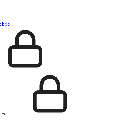
hebdo
ers