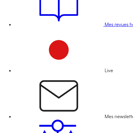
Mes revues 
Live
Mes newslett