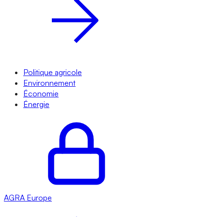
Politique agricole
Environnement
Économie
Énergie
AGRA
Europe