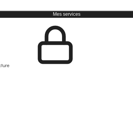
Mes services
cture