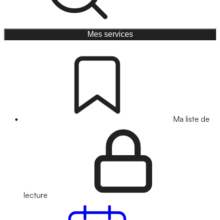
Mes services
Ma liste de
lecture