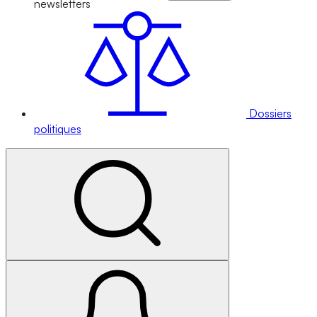
newsletters
Dossiers
politiques