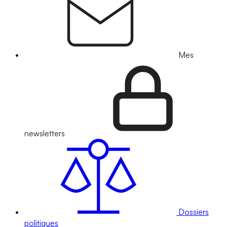
Mes
newsletters
Dossiers
politiques