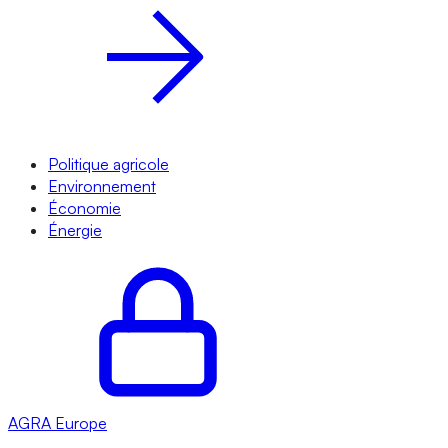
Politique agricole
Environnement
Économie
Énergie
AGRA
Europe