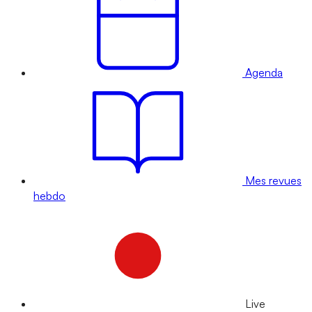
Agenda
Mes revues
hebdo
Live