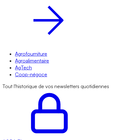
Agrofourniture
Agroalimentaire
AgTech
Coop-négoce
Tout l'historique de vos newsletters quotidiennes