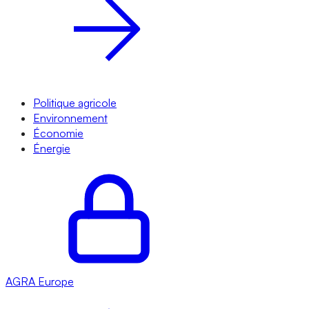
Politique agricole
Environnement
Économie
Énergie
AGRA
Europe