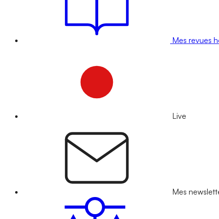
Mes revues 
Live
Mes newslett