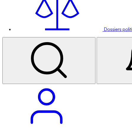
Dossiers poli