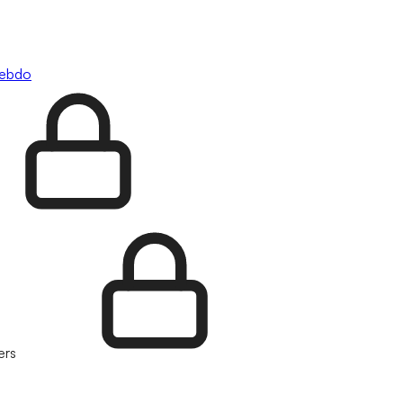
hebdo
ers