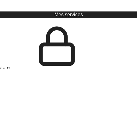
Mes services
cture