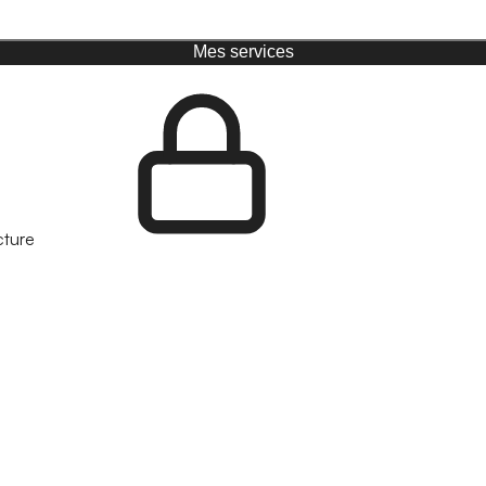
Mes services
cture