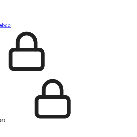
hebdo
ers