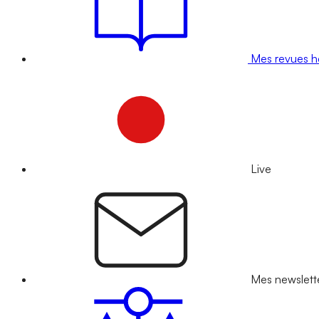
Mes revues 
Live
Mes newslett