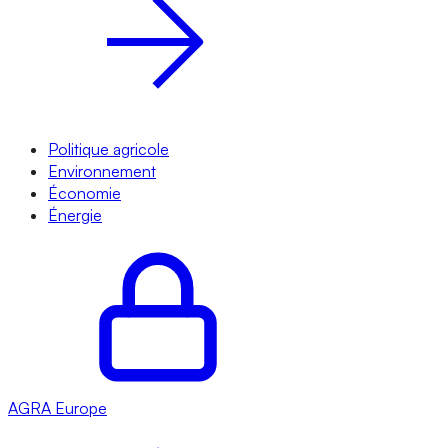
Politique agricole
Environnement
Économie
Énergie
AGRA
Europe