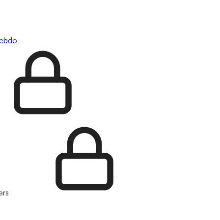
hebdo
ers