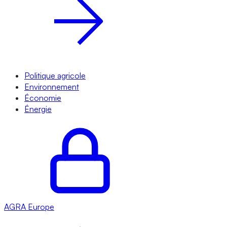
Politique agricole
Environnement
Économie
Énergie
AGRA
Europe