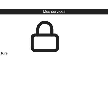
Mes services
cture