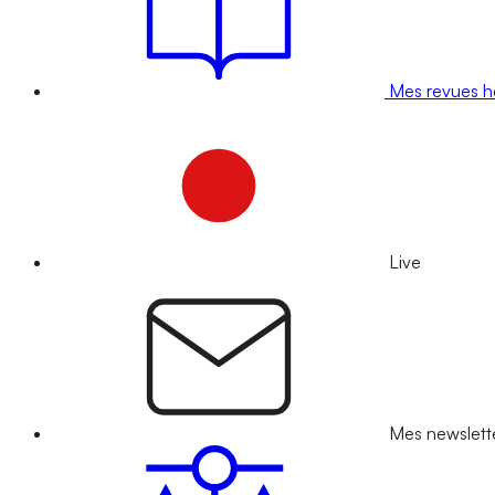
Mes revues 
Live
Mes newslett