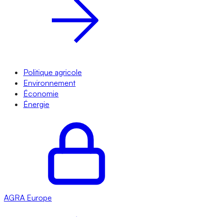
Politique agricole
Environnement
Économie
Énergie
AGRA
Europe