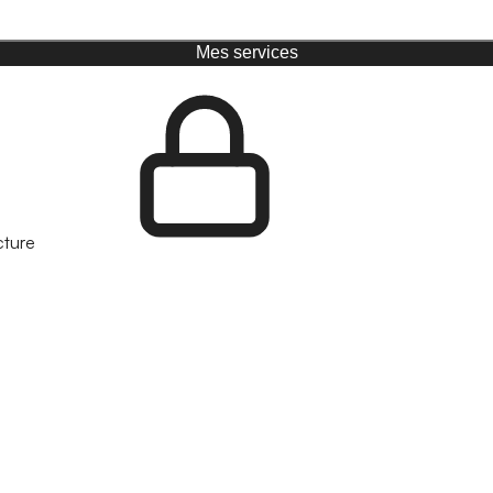
Mes services
cture