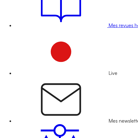
Mes revues 
Live
Mes newslett