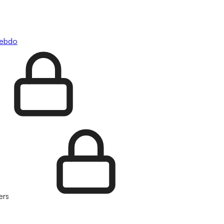
hebdo
ers