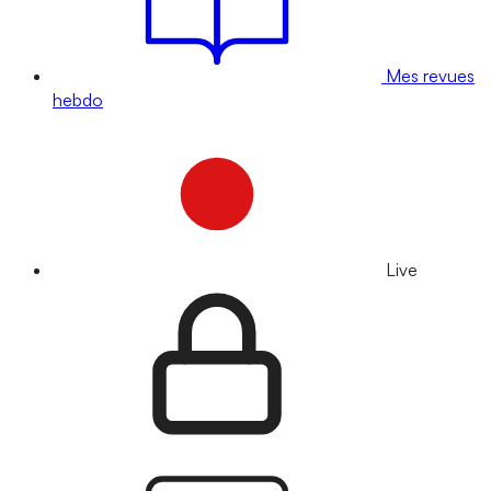
Mes revues
hebdo
Live