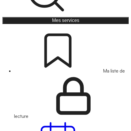
Mes services
Ma liste de
lecture