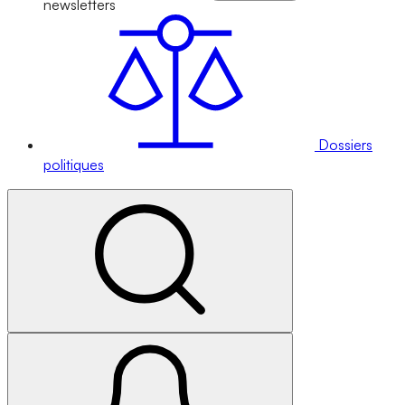
newsletters
Dossiers
politiques