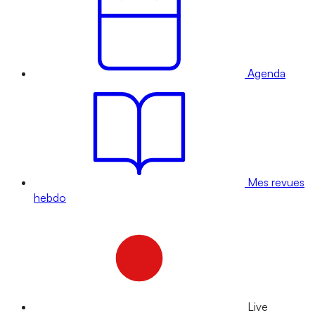
Agenda
Mes revues
hebdo
Live