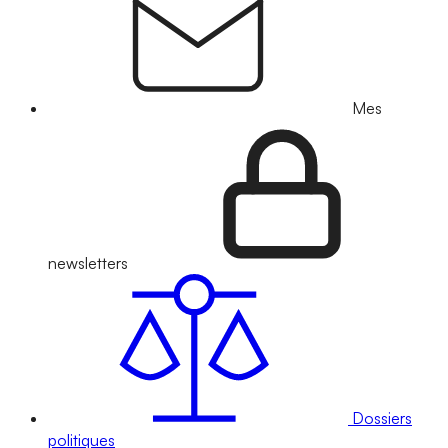
Mes
newsletters
Dossiers
politiques