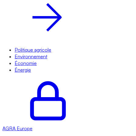
Politique agricole
Environnement
Économie
Énergie
AGRA
Europe