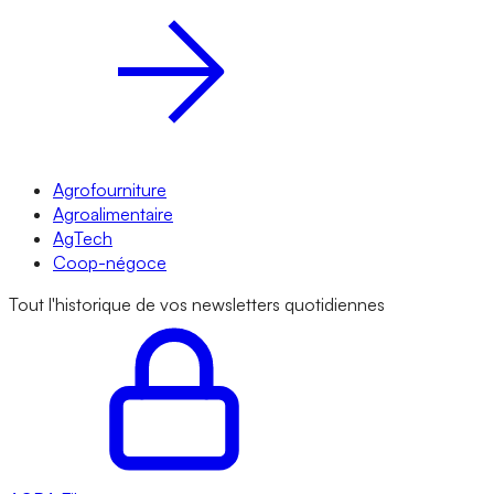
Agrofourniture
Agroalimentaire
AgTech
Coop-négoce
Tout l'historique de vos newsletters quotidiennes