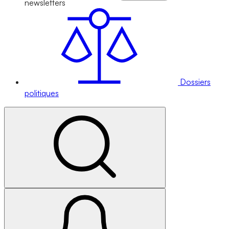
newsletters
Dossiers
politiques