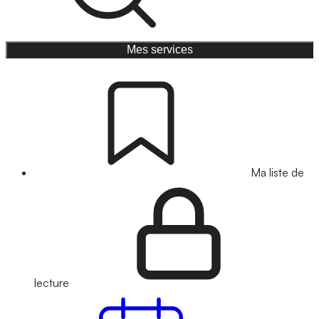
Mes services
Ma liste de
lecture