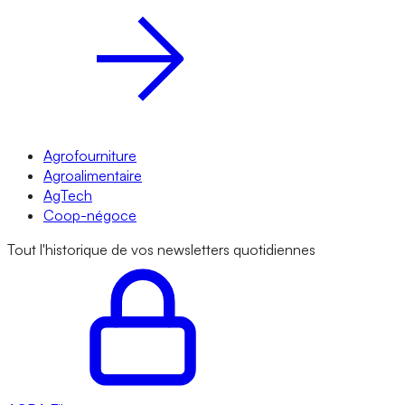
Agrofourniture
Agroalimentaire
AgTech
Coop-négoce
Tout l'historique de vos newsletters quotidiennes