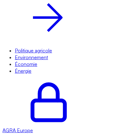
Politique agricole
Environnement
Économie
Énergie
AGRA
Europe