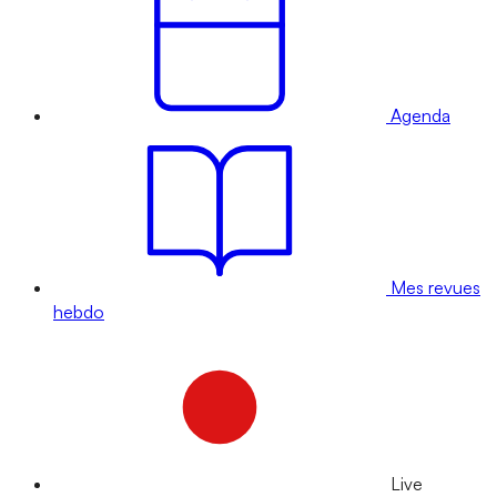
Agenda
Mes revues
hebdo
Live