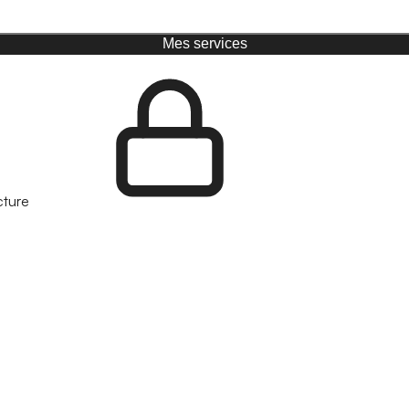
Mes services
cture