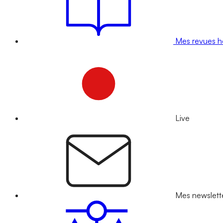
Mes revues 
Live
Mes newslett