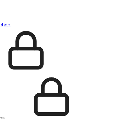
hebdo
ers