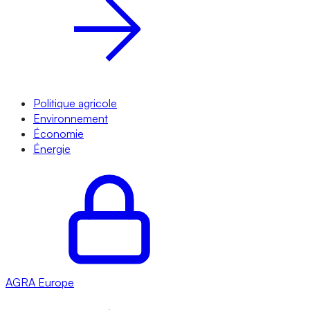
Politique agricole
Environnement
Économie
Énergie
AGRA
Europe