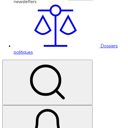
newsletters
Dossiers
politiques