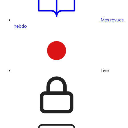
Mes revues
hebdo
Live