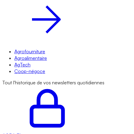
Agrofourniture
Agroalimentaire
AgTech
Coop-négoce
Tout l'historique de vos newsletters quotidiennes