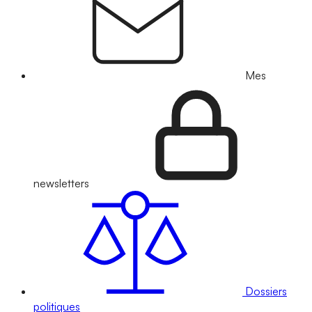
Mes
newsletters
Dossiers
politiques