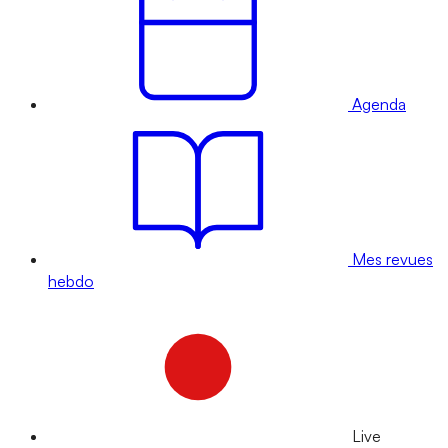
Agenda
Mes revues
hebdo
Live