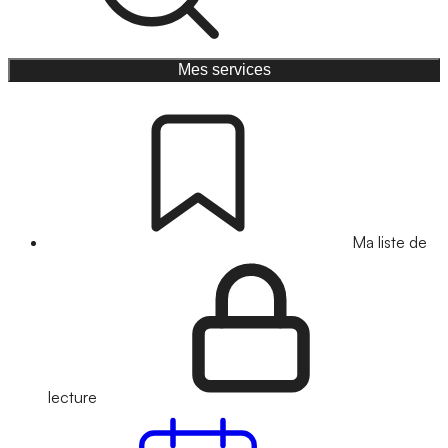
Mes services
Ma liste de
lecture