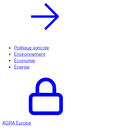
Politique agricole
Environnement
Économie
Énergie
AGRA
Europe