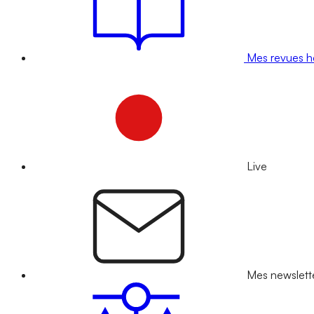
Mes revues 
Live
Mes newslett