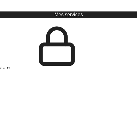
Mes services
cture