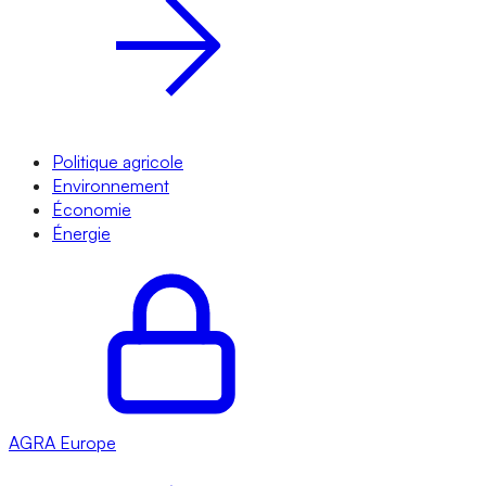
Politique agricole
Environnement
Économie
Énergie
AGRA
Europe