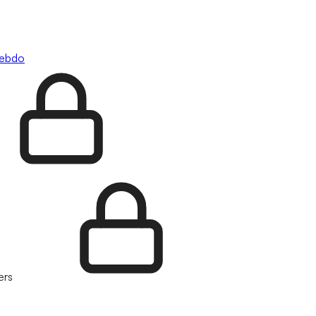
hebdo
ers