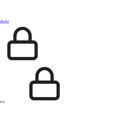
hebdo
ers