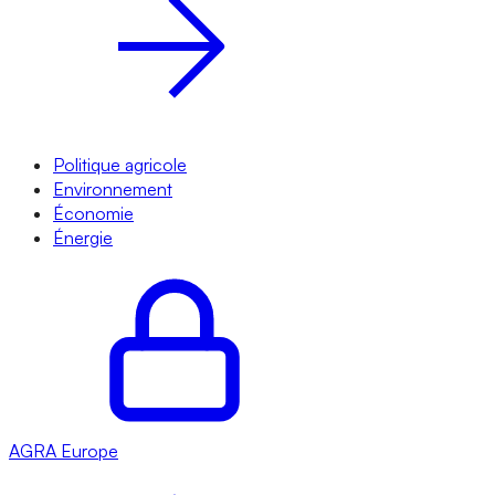
Politique agricole
Environnement
Économie
Énergie
AGRA
Europe