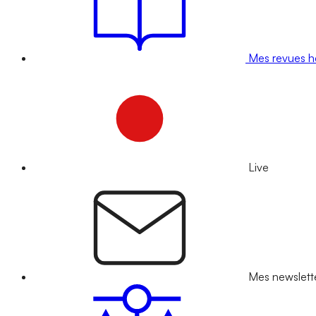
Mes revues 
Live
Mes newslett