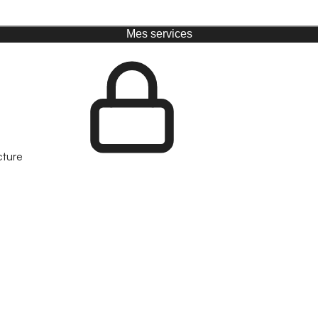
Mes services
cture