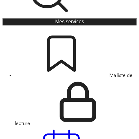
Mes services
Ma liste de
lecture