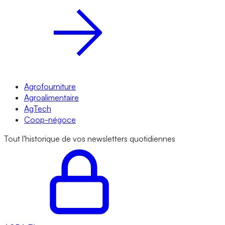
Agrofourniture
Agroalimentaire
AgTech
Coop-négoce
Tout l'historique de vos newsletters quotidiennes