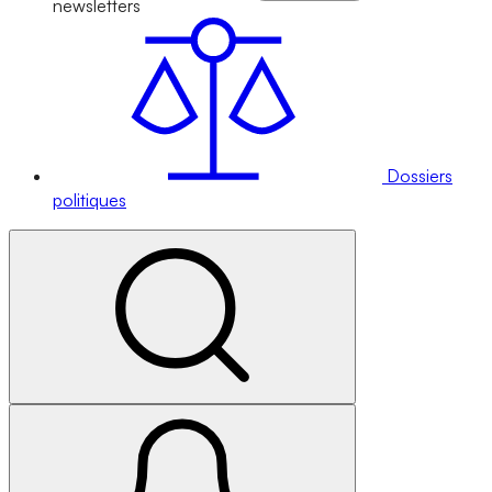
newsletters
Dossiers
politiques