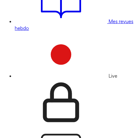
Mes revues
hebdo
Live