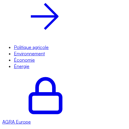
Politique agricole
Environnement
Économie
Énergie
AGRA
Europe