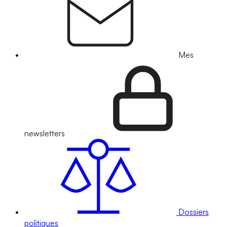
Mes
newsletters
Dossiers
politiques