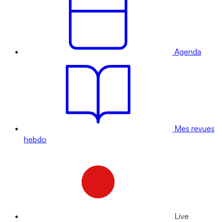
Agenda
Mes revues
hebdo
Live